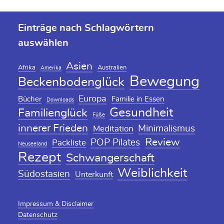
Einträge nach Schlagwörtern
auswählen
Asien
Afrika
Australien
Amerika
Bewegung
Beckenbodenglück
Europa
Bücher
Familie in Essen
Downloads
Gesundheit
Familienglück
Füße
innerer Frieden
Minimalismus
Meditation
Review
POP Pilates
Packliste
Neuseeland
Rezept
Schwangerschaft
Weiblichkeit
Südostasien
Unterkunft
Impressum & Disclaimer
Datenschutz