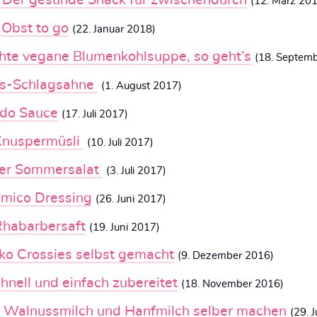
– Der gesunde Snack für zwischendurch
(12. März 20
 Obst to go
(22. Januar 2018)
te vegane Blumenkohlsuppe, so geht’s
(18. Septem
s-Schlagsahne
(1. August 2017)
edo Sauce
(17. Juli 2017)
nuspermüsli
(10. Juli 2017)
ter Sommersalat
(3. Juli 2017)
mico Dressing
(26. Juni 2017)
habarbersaft
(19. Juni 2017)
o Crossies selbst gemacht
(9. Dezember 2016)
hnell und einfach zubereitet
(18. November 2016)
 Walnussmilch und Hanfmilch selber machen
(29. J