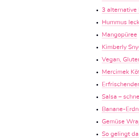
3 alternativ
Hummus lecke
Mangopüree
Kimberly Sny
Vegan, Gluten
Mercimek Köf
Erfrischend
Salsa – schn
Banane-Erdn
Gemüse Wrap
So gelingt d