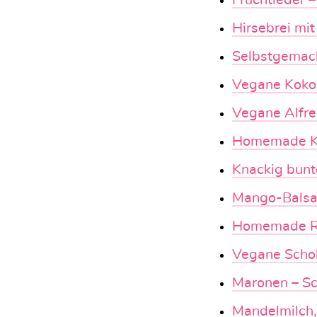
Fruchtleder 
Hirsebrei mit
Selbstgemach
Vegane Koko
Vegane Alfr
Homemade K
Knackig bun
Mango-Balsa
Homemade R
Vegane Schok
Maronen – Sc
Mandelmilch,