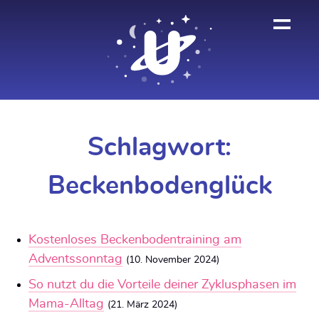
Zum
Inhalt
BSR
springen
Schlagwort:
Beckenbodenglück
Kostenloses Beckenbodentraining am
Adventssonntag
(10. November 2024)
So nutzt du die Vorteile deiner Zyklusphasen im
Mama-Alltag
(21. März 2024)